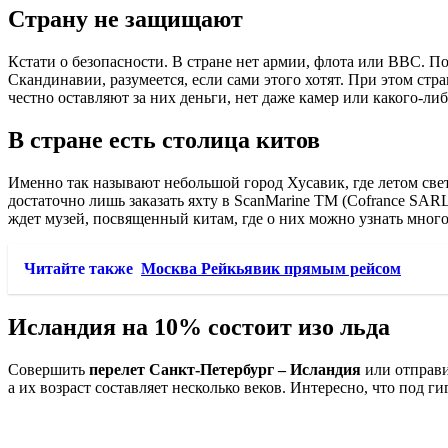
Страну не защищают
Кстати о безопасности. В стране нет армии, флота или ВВС. П
Скандинавии, разумеется, если сами этого хотят. При этом стр
честно оставляют за них деньги, нет даже камер или какого-либ
В стране есть столица китов
Именно так называют небольшой город Хусавик, где летом свет
достаточно лишь заказать яхту в ScanMarine TM (Cofrance SAR
ждет музей, посвященный китам, где о них можно узнать много
Читайте также
Москва Рейкьявик прямым рейсом
Исландия на 10% состоит изо льда
Совершить
перелет Санкт-Петербург – Исландия
или отправи
а их возраст составляет несколько веков. Интересно, что под 