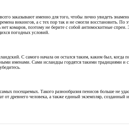
всего заказывают именно для того, чтобы лично увидеть знамени
ремена викингов, а с тех пор так и не смогли восстановить. По э
нет комаров, поэтому не берите с собой антимоскитные спреи. Э
щихся погодных условий.
сландский. С самого начала он остался таким, каким был, когда 
нными именами. Сами исландцы гордятся такими традициями и с
убедитесь.
 самых посещаемых. Такого разнообразия пенисов больше не уда
 от древнего человека, а также единый экземпляр, созданный из