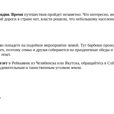
андия. Время
путешествия пройдет незаметно. Что интересно, в
й дороги в стране нет, власти решили, что небольшому населен
о попадете на подобное мероприятие зимой. Тут барбекю проходи
сех, поэтому семьи и друзья собираются на праздничные обеды 
 опыт.
елет
в Рейкьявик из Челябинска или Якутска, обращайтесь в Co
 удивительным и таинственным уголком земли.
?