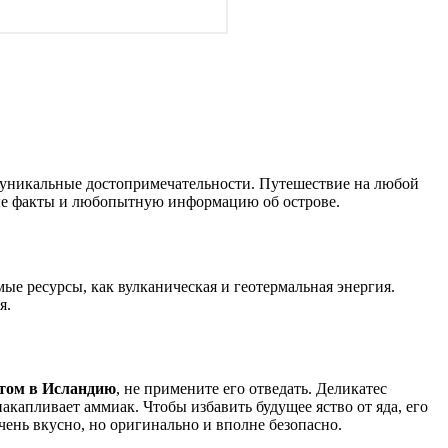
ее уникальные достопримечательности. Путешествие на любой
сные факты и любопытную информацию об острове.
ые ресурсы, как вулканическая и геотермальная энергия.
я.
етом в Исландию
, не примените его отведать. Деликатес
акапливает аммиак. Чтобы избавить будущее яство от яда, его
чень вкусно, но оригинально и вполне безопасно.