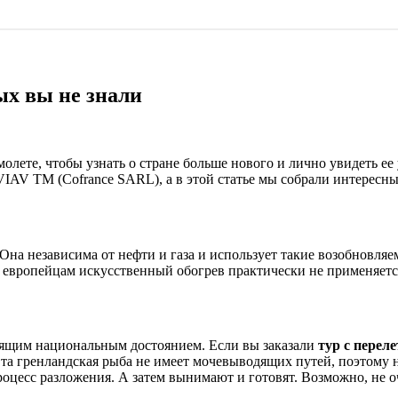
х вы не знали
молете, чтобы узнать о стране больше нового и лично увидеть 
AVIAV TM (Cofrance SARL), а в этой статье мы собрали интере
на независима от нефти и газа и использует такие возобновляем
 европейцам искусственный обогрев практически не применяетс
тоящим национальным достоянием. Если вы заказали
тур с перел
Эта гренландская рыба не имеет мочевыводящих путей, поэтому н
роцесс разложения. А затем вынимают и готовят. Возможно, не о