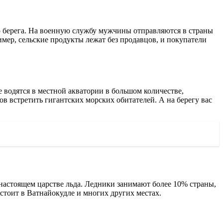
это берега. На военную службу мужчины отправляются в страны
имер, сельские продукты лежат без продавцов, и покупатели
е водятся в местной акватории в большом количестве,
ов встретить гигантских морских обитателей. А на берегу вас
 настоящем царстве льда. Ледники занимают более 10% страны,
бстоит в Ватнайокудле и многих других местах.