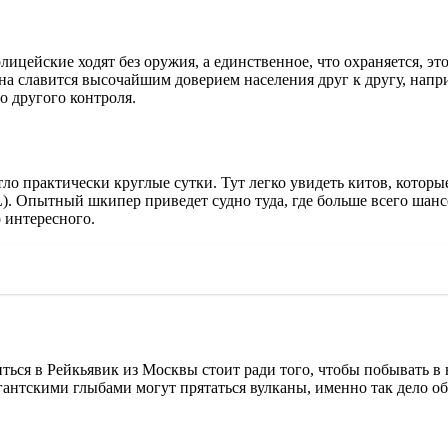
олицейские ходят без оружия, а единственное, что охраняется, 
ана славится высочайшим доверием населения друг к другу, напр
о другого контроля.
ло практически круглые сутки. Тут легко увидеть китов, которы
L). Опытный шкипер приведет судно туда, где больше всего шанс
 интересного.
ться в Рейкьявик из Москвы стоит ради того, чтобы побывать в
гигантскими глыбами могут прятаться вулканы, именно так дело о