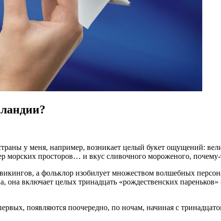
сландии?
страны у меня, например, возникает целый букет ощущений: в
ер морских просторов… и вкус сливочного мороженого, почему-
 викингов, а фольклор изобилует множеством волшебных персон
, она включает целых тринадцать «рождественских пареньков» —
ервых, появляются поочередно, по ночам, начиная с тринадцатого