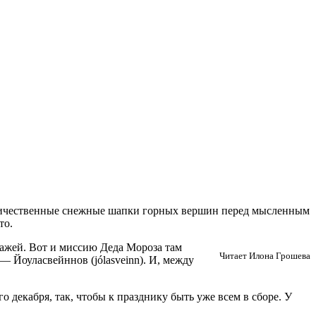
еличественные снежные шапки горных вершин перед мысленным
то.
ажей. Вот и миссию Деда Мороза там
Читает Илона Грошева
 Йоуласвейннов (jólasveinn). И, между
 декабря, так, чтобы к празднику быть уже всем в сборе. У