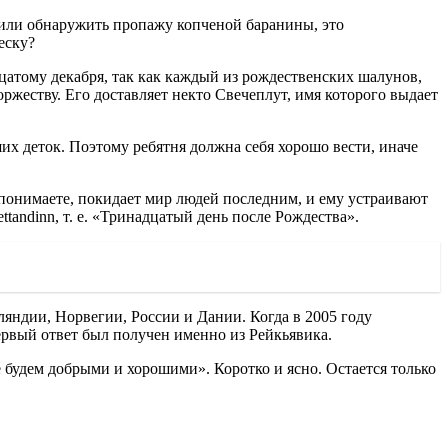
 или обнаружить пропажу копченой баранины, это
еску?
цатому декабря, так как каждый из рождественских шалунов,
ржеству. Его доставляет некто Свечеплут, имя которого выдает
ших деток. Поэтому ребятня должна себя хорошо вести, иначе
 понимаете, покидает мир людей последним, и ему устраивают
tandinn, т. е. «Тринадцатый день после Рождества».
ляндии, Норвегии, России и Дании. Когда в 2005 году
ервый ответ был получен именно из Рейкьявика.
будем добрыми и хорошими». Коротко и ясно. Остается только