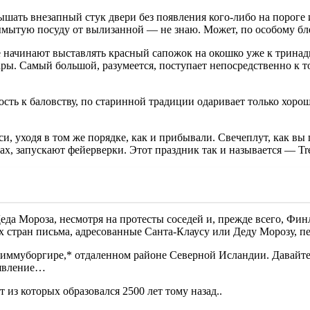
ышать внезапный стук двери без появления кого-либо на пороге
ымытую посуду от вылизанной — не знаю. Может, по особому бл
е начинают выставлять красный сапожок на окошко уже к тринад
ы. Самый большой, разумеется, поступает непосредственно к то
ность к баловству, по старинной традиции одаривает только хоро
, уходя в том же порядке, как и прибывали. Свечеплут, как вы
, запускают фейерверки. Этот праздник так и называется — Tret
да Мороза, несмотря на протесты соседей и, прежде всего, Фин
х стран письма, адресованные Санта-Клаусу или Деду Морозу, п
Диммуборгире,* отдаленном районе Северной Исландии. Давайте 
аявление…
из которых образовался 2500 лет тому назад..