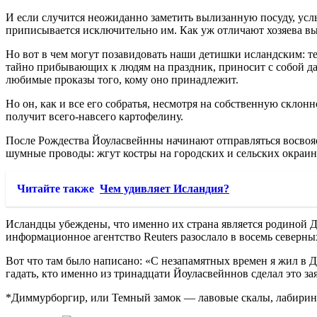
И если случится неожиданно заметить вылизанную посуду, усл
приписывается исключительно им. Как уж отличают хозяева в
Но вот в чем могут позавидовать наши детишки исландским: т
тайно прибывающих к людям на праздник, приносит с собой дар
любимые проказы того, кому оно принадлежит.
Но он, как и все его собратья, несмотря на собственную склон
получит всего-навсего картофелину.
После Рождества Йоуласвейнны начинают отправляться восвояси
шумные проводы: жгут костры на городских и сельских окраинах
Читайте также
Чем удивляет Исландия?
Исландцы убеждены, что именно их страна является родиной Де
информационное агентство Reuters разослало в восемь северны
Вот что там было написано: «С незапамятных времен я жил в 
гадать, кто именно из тринадцати Йоуласвейннов сделал это з
*Диммурборгир, или Темный замок — лавовые скалы, лабиринт 