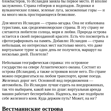
блокбастеров, то Исландия заняла бы первое место. И вполне
заслуженно. Страна гейзеров и водопадов. Ледники и
вулканические пляжи, зеленые луга, заснеженные горы — и
на много миль простирающееся безмолвие.
Для многих Исландия — страна-загадка. Она не избалована
туристами, как средиземноморские страны. В эту страну не
слетаются любители солнца, моря и любви. Природа острова
остается в своей первозданной красоте. Есть что посмотреть и
сфотографировать на память. Добавлю: Исландия — страна
небольшая, но интересных мест настолько много, что даже
виртуальное турне за один день не получится, маршрут на
несколько дней. Полетели?
Небольшая географическая справка: это островное
государство на севере Атлантического океана. Состоит из
острова (Исландия), а также островков возле него. По стране
можно передвигаться на любом транспорте, кроме поезда.
Железных дорог нет. Основной вид передвижения —
автомобиль. По Исландии лучше ездить на внедорожниках,
так что выбираем, какой вам по душе: виртуальная аренда
машин работает бесперебойно. Надеюсь, вы уже подобрали
себе железного коня. Куда держим путь? Может, на юг?
Вестманнские острова