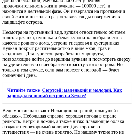
довольно молодой, ему около 5000 лет (средняя
продолжительность жизни вулкана — 100000 лет), и
находится в деятельной фазе. Он извергался на протяжении
своей жизни несколько раз, оставляя следы извержения в
ландшафте острова.
Несмотря на пустынный вид, вулкан относительно обитаем:
золотая ржанка, пуночка и белая куропатка выбрали его в
качестве родного дома, устроив гнездовья в кустарниках.
Вулкан покрыт растительностью в виде мхов, трав и
ягодников. Для туристов разработаны маршруты,
позволяющие дойти до вершины вулкана и посмотреть сверху
на удивительную своеобразную красоту этого острова. Но
только в том случае, если вам повезет с погодой — будет
солнечный день.
Читайте также
Сюртсей: маленький и молодой. Как
зарождался новый остров на Земле?
Ведь многие называют Исландию «страной, плывущей в
облаках». Небольшая справка: хорошая погода в стране
редкость. Ветры и дожди, а также низко плавающие облака
создают неповторимый колорит. Для короткого
путешествия — не очень приятно. Но нашему турне это не