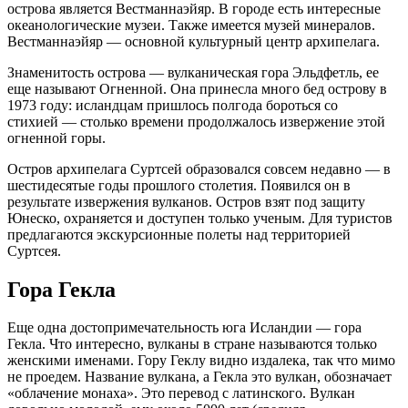
острова является Вестманнаэйяр. В городе есть интересные
океанологические музеи. Также имеется музей минералов.
Вестманнаэйяр — основной культурный центр архипелага.
Знаменитость острова — вулканическая гора Эльдфетль, ее
еще называют Огненной. Она принесла много бед острову в
1973 году: исландцам пришлось полгода бороться со
стихией — столько времени продолжалось извержение этой
огненной горы.
Остров архипелага Суртсей образовался совсем недавно — в
шестидесятые годы прошлого столетия. Появился он в
результате извержения вулканов. Остров взят под защиту
Юнеско, охраняется и доступен только ученым. Для туристов
предлагаются экскурсионные полеты над территорией
Суртсея.
Гора Гекла
Еще одна достопримечательность юга Исландии — гора
Гекла. Что интересно, вулканы в стране называются только
женскими именами. Гору Геклу видно издалека, так что мимо
не проедем. Название вулкана, а Гекла это вулкан, обозначает
«облачение монаха». Это перевод с латинского. Вулкан