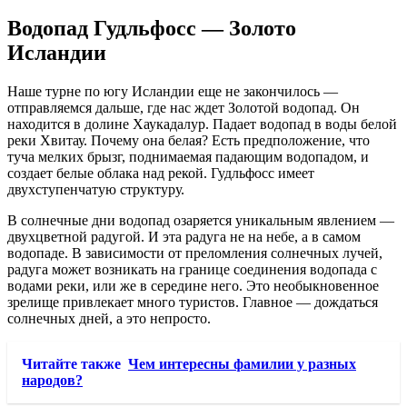
Водопад Гудльфосс — Золото
Исландии
Наше турне по югу Исландии еще не закончилось —
отправляемся дальше, где нас ждет Золотой водопад. Он
находится в долине Хаукадалур. Падает водопад в воды белой
реки Хвитау. Почему она белая? Есть предположение, что
туча мелких брызг, поднимаемая падающим водопадом, и
создает белые облака над рекой. Гудльфосс имеет
двухступенчатую структуру.
В солнечные дни водопад озаряется уникальным явлением —
двухцветной радугой. И эта радуга не на небе, а в самом
водопаде. В зависимости от преломления солнечных лучей,
радуга может возникать на границе соединения водопада с
водами реки, или же в середине него. Это необыкновенное
зрелище привлекает много туристов. Главное — дождаться
солнечных дней, а это непросто.
Читайте также
Чем интересны фамилии у разных
народов?