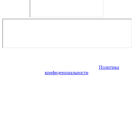
Copyright © 2026. Тури до Ісландії з перельотом. Все права
защищены. Запрещено использование материалов сайта без
согласия его авторов и обратной ссылки.
Политика
конфиденциальности