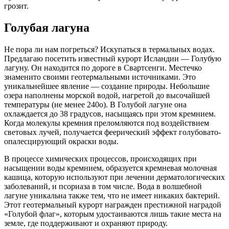
грозит.
Голубая лагуна
Не пора ли нам погреться? Искупаться в термальных водах.
Предлагаю посетить известный курорт Исландии — Голубую
лагуну. Он находится по дороге в Свартсенги. Местечко
знаменито своими геотермальными источниками. Это
уникальнейшее явление — создание природы. Небольшие
озера наполнены морской водой, нагретой до высочайшей
температуры (не менее 240о). В Голубой лагуне она
охлаждается до 38 градусов, насыщаясь при этом кремнием.
Когда молекулы кремния преломляются под воздействием
световых лучей, получается феерический эффект голубовато-
опалесцирующий окраски воды.
В процессе химических процессов, происходящих при
насыщении воды кремнием, образуется кремневая молочная
кашица, которую используют при лечении дерматологических
заболеваний, и псориаза в том числе. Вода в волшебной
лагуне уникальна также тем, что не имеет никаких бактерий.
Этот геотермальный курорт награжден престижной наградой
«Голубой флаг», которым удостаиваются лишь такие места на
земле, где поддерживают и охраняют природу.