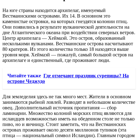
На юге страны находится архипелаг, именуемый
Вестманнскими островами. Их 14. В основном это
каменистые островки, на которых гнездятся колонии птиц.
Они появились в результате вулканической деятельности на
дне Атлантического океана при воздействии северных ветров.
Центр архипелага — Хеймаэй. Это остров, образованный
несколькими вулканами. Вестманнские острова насчитывают
80 кратеров. Из этого количества только 18 находятся выше
уровня моря. Хеймаэй — пожалуй, самый большой остров на
архипелаге и единственный, где проживают люди.
Читайте также
Где отмечают праздник сурепицы? На
острове Чеджудо
Для земледелия здесь не так много мест. Жители в основном
занимаются рыбной ловлей. Разводят в небольшом количестве
овец. Дополнительный источник пропитания — сбор
ламинарии. Множество колоний морских птиц являются для
исландцев возможностью иметь на обеденном столе не только
пиво, но и яичницу. Стоит заметить, что на Вестманнских
островах проживает около десяти миллионов тупиков (эта
птица — национальный символ Исландии). Главным городом