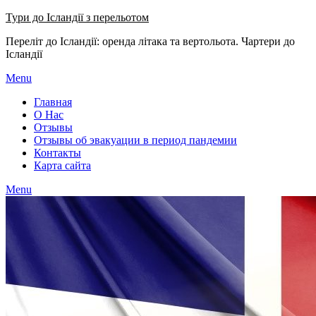
Узнать больше.
Хорошо, спасибо
Тури до Ісландії з перельотом
Переліт до Ісландії: оренда літака та вертольота. Чартери до
Ісландії
Menu
Главная
О Нас
Отзывы
Отзывы об эвакуации в период пандемии
Контакты
Карта сайта
Menu