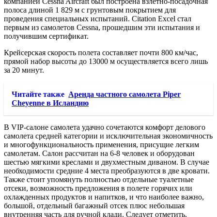
компанией Cessna Aircraft был построена взлетно-посадочная
полоса длиной 1 829 м с грунтовым покрытием для
проведения специальных испытаний. Citation Excel стал
первым из самолетов Cessna, прошедшим эти испытания и
получившим сертификат.
Крейсерская скорость полета составляет почти 800 км/час,
прямой набор высоты до 13000 м осуществляется всего лишь
за 20 минут.
Читайте также
Аренда частного самолета Piper
Cheyenne в Исландию
В VIP-салоне самолета удачно сочетаются комфорт делового
самолета средней категории и исключительная экономичность
и многофункциональность применения, присущие легким
самолетам. Салон рассчитан на 6-8 человек и оборудован
шестью мягкими креслами и двухместным диваном. В случае
необходимости средние 4 места преобразуются в две кровати.
Также стоит упомянуть полностью отдельные туалетные
отсеки, возможность предложения в полете горячих или
охлажденных продуктов и напитков, и что наиболее важно,
большой, отдельный багажный отсек плюс небольшая
внутренняя часть для ручной клади. Следует отметить,