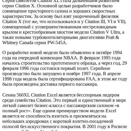
Серия самолетов Citation XL стала дальнейшим развитием
серии Citation X. Основной целью разработчиков было
совмещение просторного салона и хороших скоростных
характеристик. За основу был взят укороченный фюзеляж
Citation X (тот же, что использовался и у Citation III, VI и VII),
совмещенный с усовершенствованным нестреловидным
крылом и крестообразным хвостом модели Citation V Ultra, а
также новыми турбовентиляторными двигателями Pratt &
Whitney Canada серии PW-545A.
О разработке новой модели было объявлено в октябре 1994
года на очередной конвенции NBAA. В феврале 1995 года
началось строительство прототипного образца, а через год, 29
февраля 1996 года состоялся первый полет. Серийное
производство было запущено в ноябре 1997 года. В апреле
1998 года модель была сертифицирована FAA, в этом же году
была произведена доставка первого пассажира.
Cessna 560XL Citation Excel является бесспорным лидером
среди семейства Citation. Это первый и единственный в мире
легкий самолет бизнес-класса с пассажирским салоном «в
полный рост». Еще одним преимуществом модели Excel
является ее способность взлетать и приземляться на
небольших аэродромах с короткой взлетно-посадочной
полосой без искусственного покрытия. В 2001 году в Росвеле